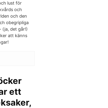
ch lust för
ukvårds och
rlden och den
och obegripliga
(ja, det går!)
cker att känns
ngar!
böcker
ar ett
eksaker,