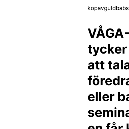
kopavguldbabs
VÅGA-
tycker
att tal
föredr
eller b
seminar
en får