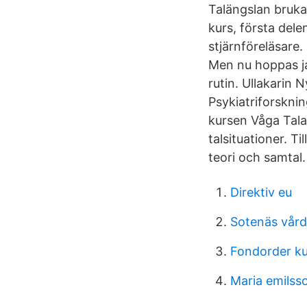
Talängslan bruka
kurs, första delen
stjärnföreläsare. D
Men nu hoppas jag 
rutin. Ullakarin 
Psykiatriforsknin
kursen Våga Tal
talsituationer. 
teori och samtal.
Direktiv eu
Sotenäs vård
Fondorder ku
Maria emilss