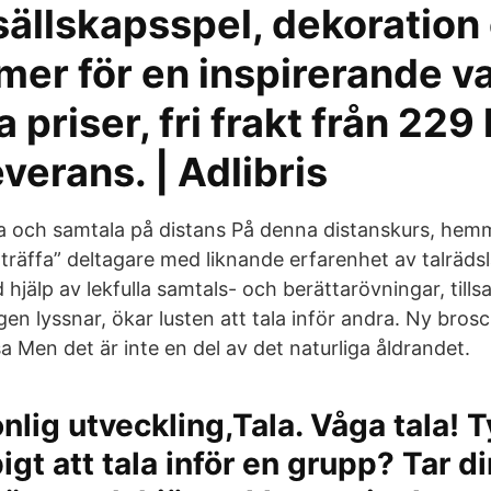
sällskapsspel, dekoration
mer för en inspirerande v
a priser, fri frakt från 229
verans. | Adlibris
ta och samtala på distans På denna distanskurs, hemm
träffa” deltagare med liknande erfarenhet av talräds
 hjälp av lekfulla samtals- och berättarövningar, ti
en lyssnar, ökar lusten att tala inför andra. Ny brosc
 Men det är inte en del av det naturliga åldrandet.
nlig utveckling,Tala. Våga tala! 
igt att tala inför en grupp? Tar d