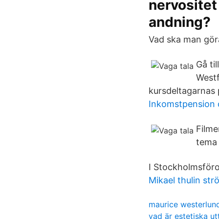
nervositet
andning?
Vad ska man göra
Gå ti
Westf
kursdeltagarnas 
Inkomstpension 
Filme
tema 
I Stockholmsföro
Mikael thulin st
maurice westerlund
vad är estetiska ut