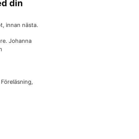
ed din
t, innan nästa.
are. Johanna
m
 Föreläsning,