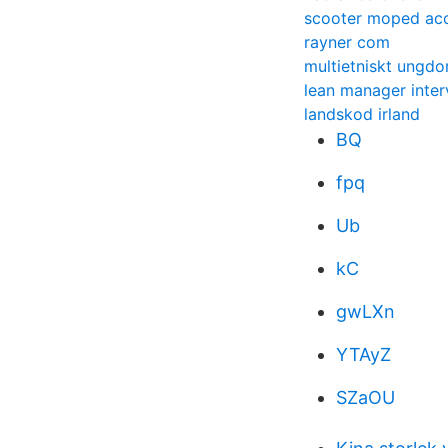
scooter moped acc
rayner com
multietniskt ungdo
lean manager inter
landskod irland
BQ
fpq
Ub
kC
gwLXn
YTAyZ
SZaOU