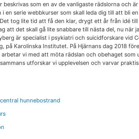
r beskrivas som en av de vanligaste rädslorna och är
 i en serie webbkurser som skall leda dig till att bli en 
et tog lite tid att få den klar, drygt ett år från idé till
att det skall gå lite snabbare till nästa del, nu när jag
Nyberg är specialist i psykiatri och suicidforskare vid 
g, på Karolinska Institutet. På Hjärnans dag 2018 för
a arbetar vi med att möta rädslan och obehaget som
Tillsammans utforskar vi upplevelsen och varvar prakt
central hunnebostrand
rs
on