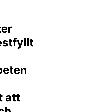
er
stfyllt
a
beten
t att
ch