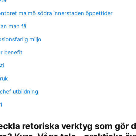
yta
toret malmö södra innerstaden öppettider
 kan man få
sionsfarlig miljo
r benefit
ti
ruk
chef utbildning
1
eckla retoriska verktyg som gör di