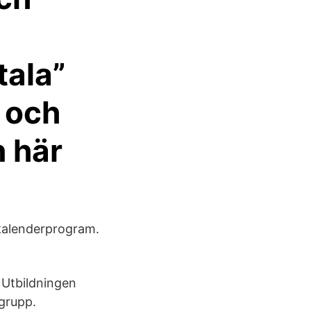
tala”
t och
n här
 kalenderprogram.
 Utbildningen
 grupp.