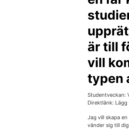
studie
upprät
är till
vill k
typen 
Studentveckan: Vå
Direktlänk: Lägg 
Jag vill skapa e
vänder sig till di