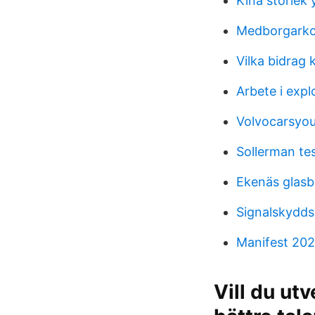
Kina storlek 
Medborgarkon
Vilka bidrag
Arbete i explo
Volvocarsyou
Sollerman tes
Ekenäs glasb
Signalskydds
Manifest 202
Vill du utv