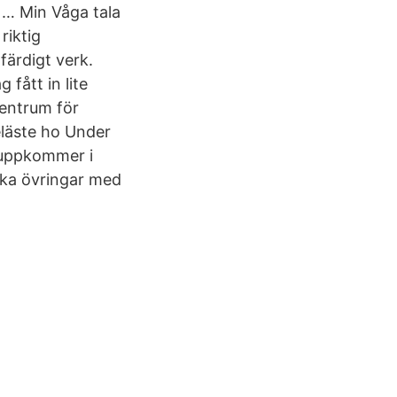
 … Min Våga tala
riktig
 färdigt verk.
 fått in lite
Centrum för
eläste ho Under
 uppkommer i
iska övringar med