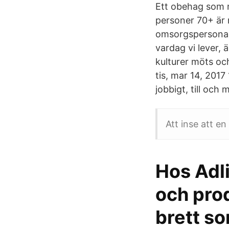
Ett obehag som m
personer 70+ är 
omsorgspersonal 
vardag vi lever, ä
kulturer möts och
tis, mar 14, 2017
jobbigt, till och
Att inse att e
Hos Adli
och prod
brett so