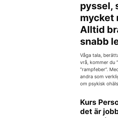
pyssel, 
mycket 
Alltid br
snabb le
Våga tala, berät
vrå, kommer du ”
”rampfeber”. Med
andra som verklig
om psykisk ohälsa
Kurs Perso
det är jobb