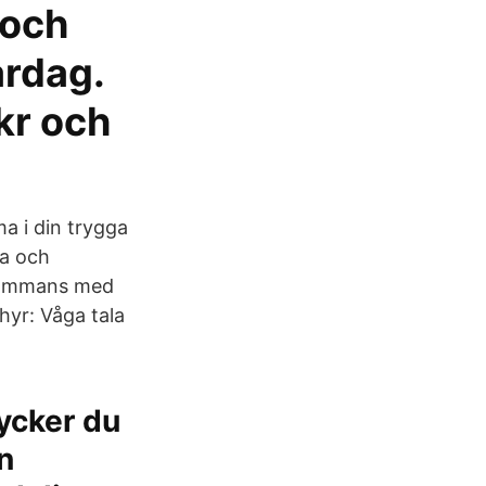
 och
ardag.
 kr och
a i din trygga
la och
llsammans med
hyr: Våga tala
Tycker du
in