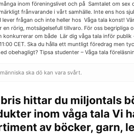
ånga inom föreningslivet och på Samtalet om sex o
märkligt frånvarande i vårt samhälle. Inte ens hos sj
lever frågan och inte heller hos Våga tala konst! Vä
r en rörig, motsägelsefull tillvaro. För oss begripliga 
 konkurrerar om både Lär dig våga tala inför publik - 
 11:00 CET. Ska du hålla ett muntligt föredrag men ty
 med obehagligt? Tipsa studenter – Våga tala föreläsni
n människa ska dö kan vara svårt.
bris hittar du miljontals 
ukter inom våga tala Vi h
rtiment av böcker, garn, l