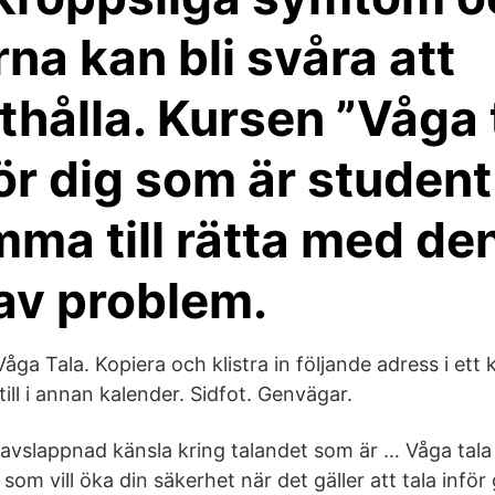
rna kan bli svåra att
thålla. Kursen ”Våga 
 för dig som är studen
omma till rätta med de
av problem.
ga Tala. Kopiera och klistra in följande adress i ett
till i annan kalender. Sidfot. Genvägar.
n avslappnad känsla kring talandet som är … Våga tala
g som vill öka din säkerhet när det gäller att tala inför