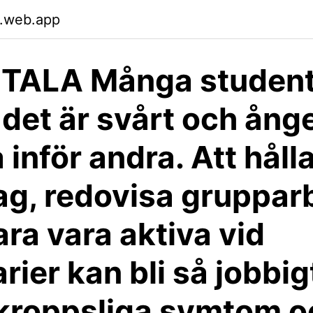
.web.app
TALA Många student
 det är svårt och ånge
a inför andra. Att håll
ag, redovisa gruppar
ara vara aktiva vid
ier kan bli så jobbig
 kroppsliga symtom o