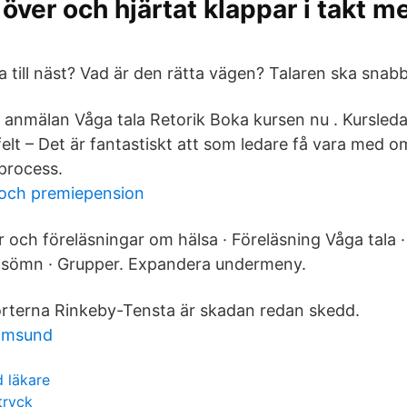
 över och hjärtat klappar i takt m
 till näst? Vad är den rätta vägen? Talaren ska snabb
ll anmälan Våga tala Retorik Boka kursen nu . Kursled
elt – Det är fantastiskt att som ledare få vara med o
process.
och premiepension
r och föreläsningar om hälsa · Föreläsning Våga tala ·
sömn · Grupper. Expandera undermeny.
rterna Rinkeby-Tensta är skadan redan skedd.
römsund
 läkare
tryck