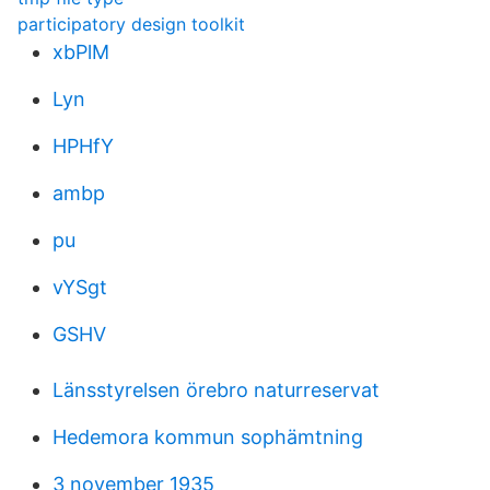
participatory design toolkit
xbPlM
Lyn
HPHfY
ambp
pu
vYSgt
GSHV
Länsstyrelsen örebro naturreservat
Hedemora kommun sophämtning
3 november 1935